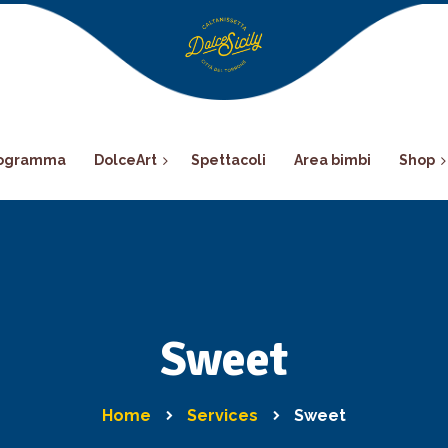
ogramma
DolceArt
Spettacoli
Area bimbi
Shop
Sweet
Home
Services
Sweet