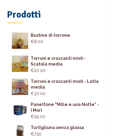
Prodotti
Bustine di torrone
€
8.00
Torroni e croccanti misti -
Scatola media
€
20.00
Torroni e croccanti misti - Latta
media
€
30.00
Panettone "Mille e una Notte" -
I Mori
€
29.00
Turtigliuna senza glassa
€
7.50