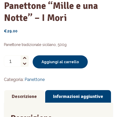
Panettone “Mille e una
Notte” – I Mori
€
29.00
Panettone tradizionale siciliano, 500g
Panettone
Aggiungi al carrello
"Mille
e
una
Categoria:
Panettone
Notte"
-
I
Descrizione
Informazioni aggiuntive
Mori
quantità