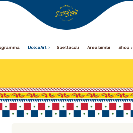
ogramma
DolceArt
Spettacoli
Area bimbi
Shop