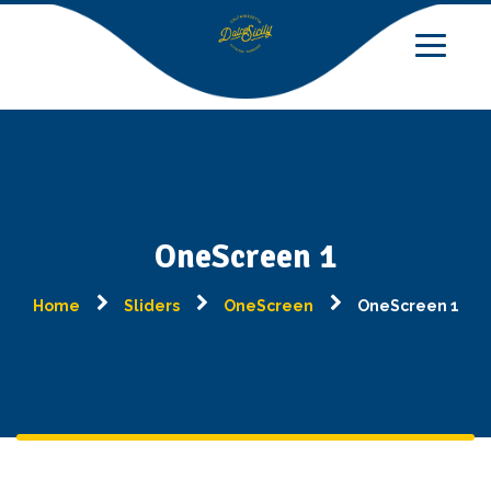
OneScreen 1
Home
Sliders
OneScreen
OneScreen 1