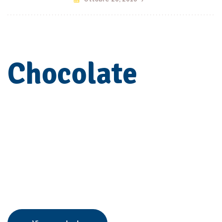
Chocolate
Sweet donut
Praesent id odio quis massa aliquet dictum ut eget erat. Aliquam
erat volutpat. Pellentesque sit amet congue tellus. Aenean varius
lacus sed euismod elementum. Sed aliquam libero sit amet
porttitor euismod.