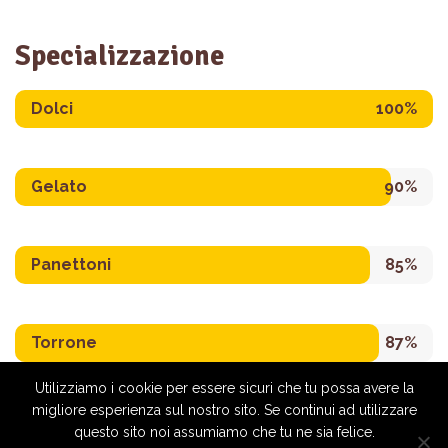
Specializzazione
Dolci
100%
Gelato
90%
Panettoni
85%
Torrone
87%
Utilizziamo i cookie per essere sicuri che tu possa avere la
migliore esperienza sul nostro sito. Se continui ad utilizzare
questo sito noi assumiamo che tu ne sia felice.