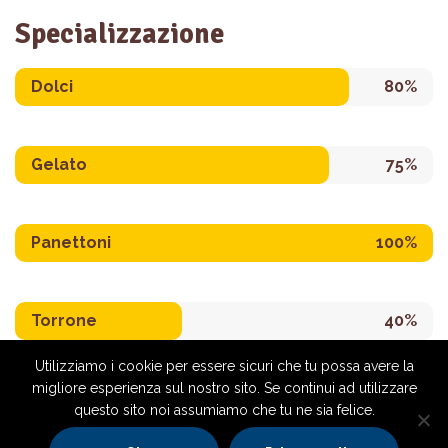
Specializzazione
Dolci
80%
Gelato
75%
Panettoni
100%
Torrone
40%
Utilizziamo i cookie per essere sicuri che tu possa avere la
migliore esperienza sul nostro sito. Se continui ad utilizzare
questo sito noi assumiamo che tu ne sia felice.