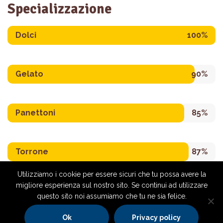
Specializzazione
Dolci
100%
Gelato
90%
Panettoni
85%
Torrone
87%
Utilizziamo i cookie per essere sicuri che tu possa avere la
migliore esperienza sul nostro sito. Se continui ad utilizzare
questo sito noi assumiamo che tu ne sia felice.
Ok
Privacy policy